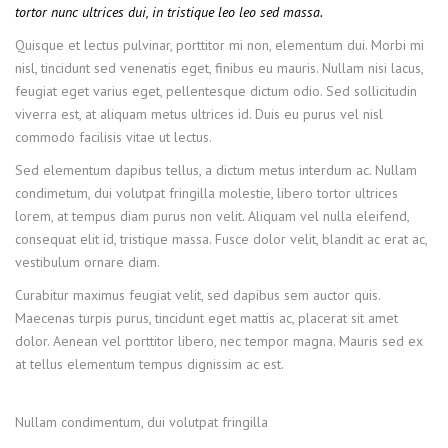
tortor nunc ultrices dui, in tristique leo leo sed massa.
Quisque et lectus pulvinar, porttitor mi non, elementum dui. Morbi mi
nisl, tincidunt sed venenatis eget, finibus eu mauris. Nullam nisi lacus,
feugiat eget varius eget, pellentesque dictum odio. Sed sollicitudin
viverra est, at aliquam metus ultrices id. Duis eu purus vel nisl
commodo facilisis vitae ut lectus.
Sed elementum dapibus tellus, a dictum metus interdum ac. Nullam
condimetum, dui volutpat fringilla molestie, libero tortor ultrices
lorem, at tempus diam purus non velit. Aliquam vel nulla eleifend,
consequat elit id, tristique massa. Fusce dolor velit, blandit ac erat ac,
vestibulum ornare diam.
Curabitur maximus feugiat velit, sed dapibus sem auctor quis.
Maecenas turpis purus, tincidunt eget mattis ac, placerat sit amet
dolor. Aenean vel porttitor libero, nec tempor magna. Mauris sed ex
at tellus elementum tempus dignissim ac est.
Nullam condimentum, dui volutpat fringilla